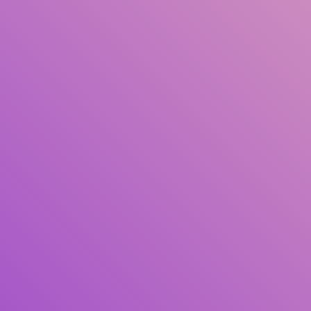
Judul
Pengarang
Subjek
ISBN/ISSN
Tipe Koleksi
Lokasi
GMD
Cari