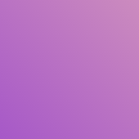
Judul
Pengarang
Subjek
ISBN/ISSN
Tipe Koleksi
Lokasi
GMD
Cari